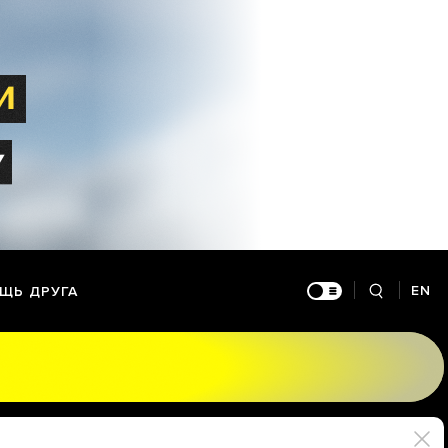
EN
ЩЬ ДРУГА