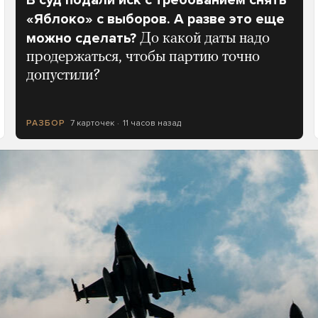
В суд подали иск с требованием снять
«Яблоко» с выборов. А разве это еще
можно сделать?
До какой даты надо
продержаться, чтобы партию точно
допустили?
7 карточек
11 часов назад
РАЗБОР