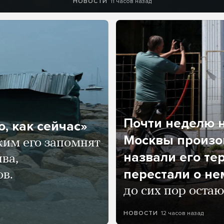
11 часов назад
НОВОСТИ
Почти неделю н
, как сейчас»
Москвы произош
ким его запомнят
назвали его те
ва,
перестали о не
ов.
до сих пор остаю
12 часов назад
НОВОСТИ