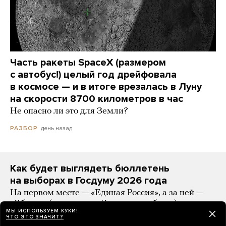
Часть ракеты SpaceX (размером
с автобус!) целый год дрейфовала
в космосе — и в итоге врезалась в Луну
на скорости 8700 километров в час
Не опасно ли это для Земли?
день назад
РАЗБОР
Как будет выглядеть бюллетень
на выборах в Госдуму 2026 года
На первом месте — «Единая Россия», а за ней —
«Яблоко» (с лозунгом «За мир и свободу»)
МЫ ИСПОЛЬЗУЕМ КУКИ!
ЧТО ЭТО ЗНАЧИТ?
день назад
НОВОСТИ