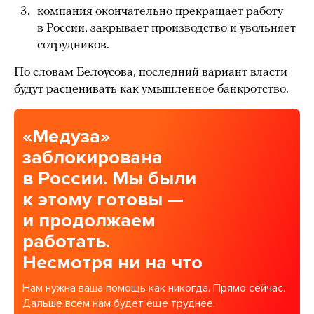
компания окончательно прекращает работу
в России, закрывает производство и увольняет
сотрудников.
По словам Белоусова, последний вариант власти
будут расценивать как умышленное банкротство.
«Медуза»
заблокирована
в России. Мы были
к этому готовы —
и продолжаем
работать.
Несмотря ни на что
Нам нужна ваша помощь как никогда. Прямо сейчас.
Дальше всем нам будет еще труднее.