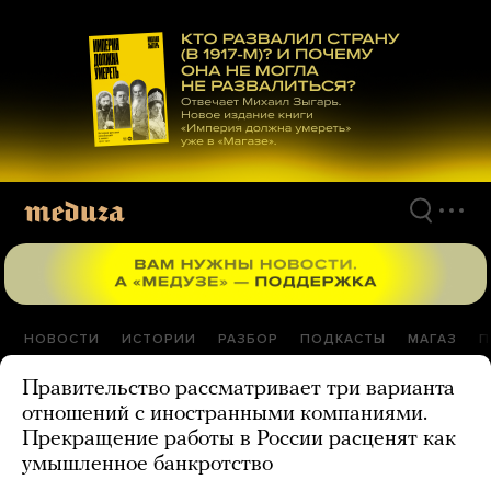
Перейти
к
материалам
НОВОСТИ
ИСТОРИИ
РАЗБОР
ПОДКАСТЫ
МАГАЗ
П
Правительство рассматривает три варианта
отношений с иностранными компаниями.
Прекращение работы в России расценят как
умышленное банкротство