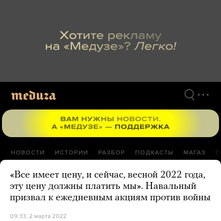
Перейти
к
материалам
НОВОСТИ
ИСТОРИИ
РАЗБОР
ПОДКАСТЫ
МАГАЗ
П
«Все имеет цену, и сейчас, весной 2022 года,
эту цену должны платить мы». Навальный
призвал к ежедневным акциям против войны
09:33, 2 марта 2022