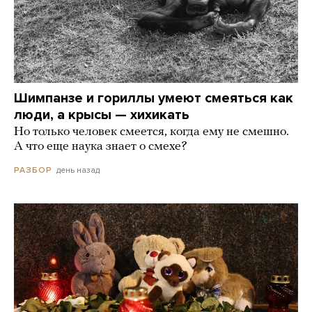
Шимпанзе и гориллы умеют смеяться как
люди, а крысы — хихикать
Но только человек смеется, когда ему не смешно.
А что еще наука знает о смехе?
день назад
РАЗБОР