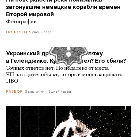
затонувшие немецкие корабли времен
Второй мировой
Фотографии
5 дней назад
НОВОСТИ
Украинский дрон попал по пляжу
в Геленджике. Куда он летел? Его сбили?
Точных ответов нет. Но недалеко от места
ЧП находится объект, который могла защищать
ПВО
3 карточки
5 дней назад
РАЗБОР