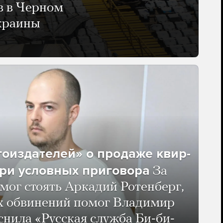
в в Черном
Украины
гоиздателей» о продаже квир-
ри условных приговора
За
мог стоять Аркадий Ротенберг,
ых обвинений помог Владимир
нила «Русская служба Би-би-