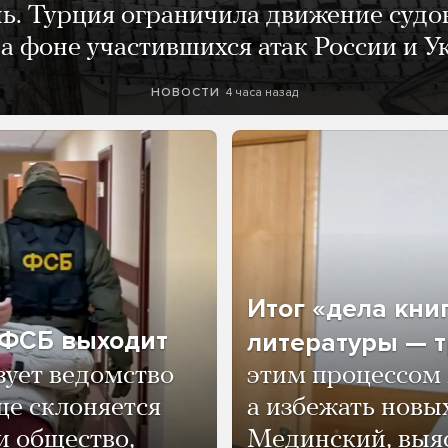
нь. Турция ограничила движение судо
а фоне участившихся атак России и 
4 часа назад
НОВОСТИ
Итог «дела кни
о ФСБ выходит
литературы — т
зует ведомство
этим процессом 
ще склоняется
а избежать нов
и общество,
Мединский, выяс