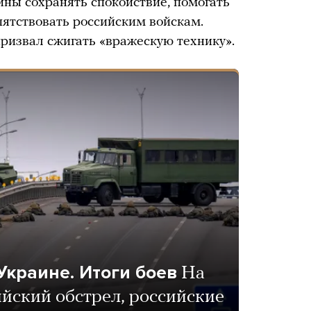
ны сохранять спокойствие, помогать
ятствовать российским войскам.
призвал сжигать «вражескую технику».
Украине. Итоги боев
На
йский обстрел, российские