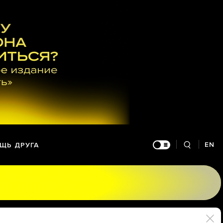
EN
ЩЬ ДРУГА