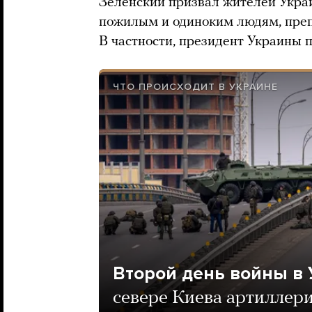
Зеленский призвал жителей Украи
пожилым и одиноким людям, преп
В частности, президент Украины 
ЧТО ПРОИСХОДИТ В УКРАИНЕ
Второй день войны в 
севере Киева артиллери