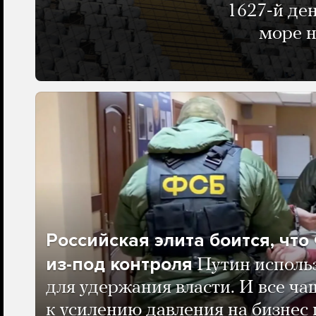
1627-й де
море н
Российская элита боится, чт
из-под контроля
Путин исполь
для удержания власти. И все ча
к усилению давления на бизнес 