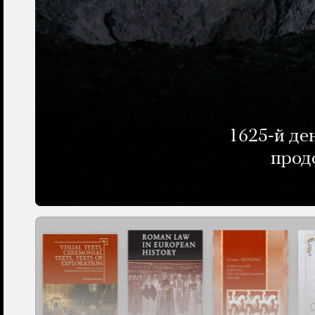
1625-й де
прод