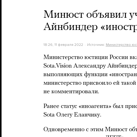
Минюст объявил уч
Айнбиндер «иност
18:26, 11 февраля 2022
Источник:
Министерство юс
Министерство юстиции России вк
Sota.Vision Александру Айнбиндер
выполняющих функции «иностранно
министерство присвоило ей такой 
не комментировали.
Ранее статус «иноагента» был пр
Sota Олегу Еланчику.
Одновременно с этим Минюст об