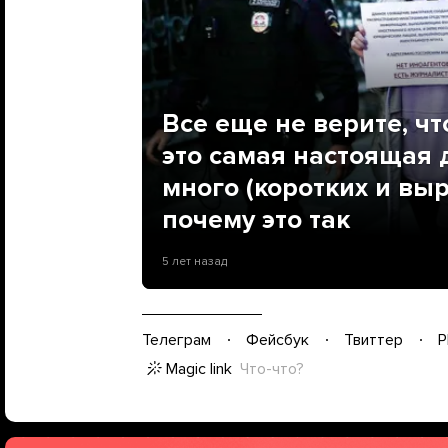
Все еще не верите, чт
это самая настоящая
много (коротких и вы
почему это так
5 лет назад
Телеграм
Фейсбук
Твиттер
P
Magic link
Что-что?