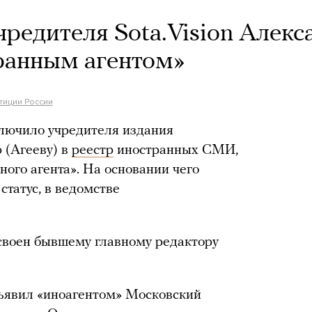
редителя Sota.Vision Алекс
ранным агентом»
тиции России
лючило учредителя издания
 (Агееву) в
реестр
иностранных СМИ,
го агента». На основании чего
статус, в ведомстве
исвоен бывшему главному редактору
ъявил «иноагентом» Московский