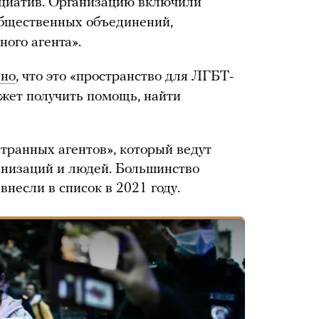
циатив. Организацию включили
бщественных объединений,
ого агента».
ано
, что это «пространство для ЛГБТ-
жет получить помощь, найти
транных агентов», который ведут
ганизаций и людей. Большинство
 внесли в список в 2021 году.