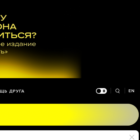
EN
ЩЬ ДРУГА