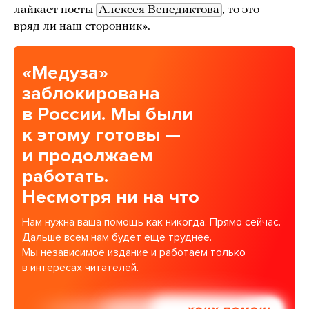
лайкает посты
Алексея Венедиктова
, то это
вряд ли наш сторонник».
«Медуза»
заблокирована
в России. Мы были
к этому готовы —
и продолжаем
работать.
Несмотря ни на что
Нам нужна ваша помощь как никогда. Прямо сейчас.
Дальше всем нам будет еще труднее.
Мы независимое издание и работаем только
в интересах читателей.