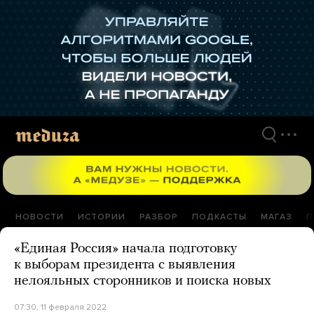
Перейти
к
материалам
НОВОСТИ
ИСТОРИИ
РАЗБОР
ПОДКАСТЫ
МАГАЗ
П
«Единая Россия» начала подготовку
к выборам президента с выявления
нелояльных сторонников и поиска новых
07:30, 11 февраля 2022