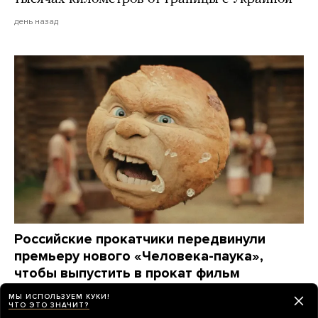
день назад
Российские прокатчики передвинули
премьеру нового «Человека-паука»,
чтобы выпустить в прокат фильм
о Колобке
МЫ ИСПОЛЬЗУЕМ КУКИ!
ЧТО ЭТО ЗНАЧИТ?
Зрители обрушили его рейтинг еще до премьеры.