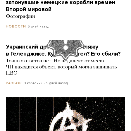
затонувшие немецкие корабли времен
Второй мировой
Фотографии
5 дней назад
НОВОСТИ
Украинский дрон попал по пляжу
в Геленджике. Куда он летел? Его сбили?
Точных ответов нет. Но недалеко от места
ЧП находится объект, который могла защищать
ПВО
3 карточки
5 дней назад
РАЗБОР