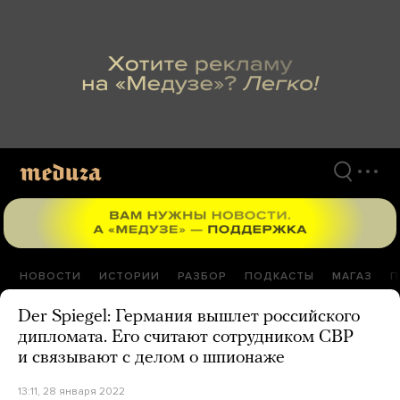
Перейти
к
материалам
НОВОСТИ
ИСТОРИИ
РАЗБОР
ПОДКАСТЫ
МАГАЗ
П
Der Spiegel: Германия вышлет российского
дипломата. Его считают сотрудником СВР
и связывают с делом о шпионаже
13:11, 28 января 2022