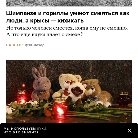
Шимпанзе и гориллы умеют смеяться как
люди, а крысы — хихикать
Но только человек смеется, когда ему не смешно.
А что еще наука знает о смехе?
день назад
РАЗБОР
МЫ ИСПОЛЬЗУЕМ КУКИ!
ЧТО ЭТО ЗНАЧИТ?