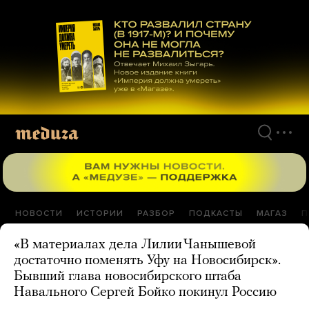
Перейти
к
материалам
НОВОСТИ
ИСТОРИИ
РАЗБОР
ПОДКАСТЫ
МАГАЗ
П
«В материалах дела Лилии Чанышевой
достаточно поменять Уфу на Новосибирск».
Бывший глава новосибирского штаба
Навального Сергей Бойко покинул Россию