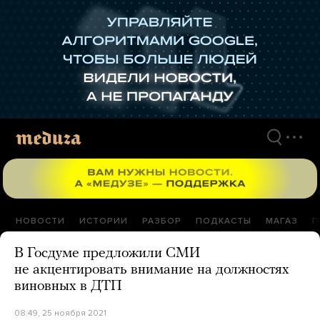
Перейти
к
материалам
НОВОСТИ
ИСТОРИИ
РАЗБОР
ПОДКАСТЫ
МАГАЗ
П
В Госдуме предложили СМИ
не акцентировать внимание на должностях
виновных в ДТП
08:49, 25 ноября 2021