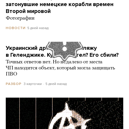
затонувшие немецкие корабли времен
Второй мировой
Фотографии
5 дней назад
НОВОСТИ
Украинский дрон попал по пляжу
в Геленджике. Куда он летел? Его сбили?
Точных ответов нет. Но недалеко от места
ЧП находится объект, который могла защищать
ПВО
3 карточки
5 дней назад
РАЗБОР