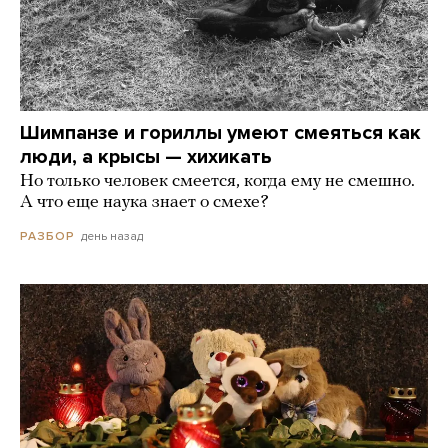
Шимпанзе и гориллы умеют смеяться как
люди, а крысы — хихикать
Но только человек смеется, когда ему не смешно.
А что еще наука знает о смехе?
день назад
РАЗБОР