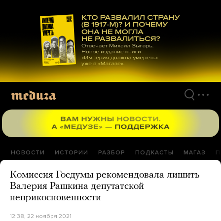
Перейти
к
материалам
НОВОСТИ
ИСТОРИИ
РАЗБОР
ПОДКАСТЫ
МАГАЗ
П
Комиссия Госдумы рекомендовала лишить
Валерия Рашкина депутатской
неприкосновенности
12:38, 22 ноября 2021