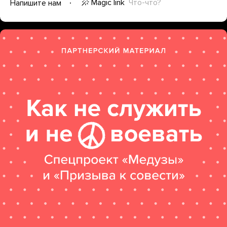
Magic link
Что-что?
Напишите нам