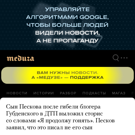
Перейти
к
материалам
НОВОСТИ
ИСТОРИИ
РАЗБОР
ПОДКАСТЫ
МАГАЗ
П
Сын Пескова после гибели блогера
Губденского в ДТП выложил сторис
со словами «Я продолжу гонять». Песков
заявил, что это писал не его сын