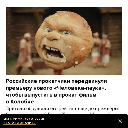
Российские прокатчики передвинули
премьеру нового «Человека-паука»,
чтобы выпустить в прокат фильм
о Колобке
Зрители обрушили его рейтинг еще до премьеры.
Озвучивший хлеб Гарик Харламов: «Мне глубоко
МЫ ИСПОЛЬЗУЕМ КУКИ!
***** на Человека-паука, я Бэтмена люблю!»
ЧТО ЭТО ЗНАЧИТ?