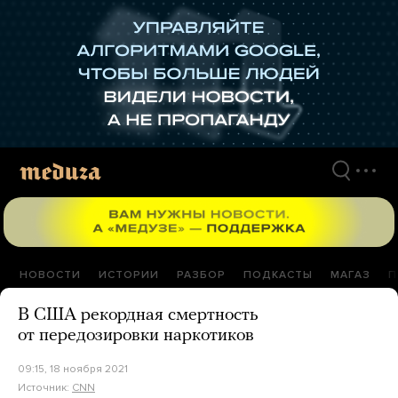
Перейти
к
материалам
НОВОСТИ
ИСТОРИИ
РАЗБОР
ПОДКАСТЫ
МАГАЗ
П
В США рекордная смертность
от передозировки наркотиков
09:15, 18 ноября 2021
Источник:
CNN