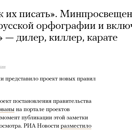
ак их писать». Минпросвеще
русской орфографии и вклю
» — дилер, киллер, карате
сии
и представило проект новых правил
оект постановления правительства
ованы
на портале проектов
 момент публикации этой заметки
росмотра. РИА Новости
разместило