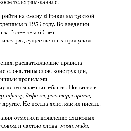
своем телеграм-канале.
прийти на смену «Правилам русской
жденным в 1956 году. Во введении
о за более чем 60 лет
жился ряд существенных пропусков
нения, расшатывающие правила
е слова, типы слов, конструкции,
ующими правилами
му испытывает колебания. Появилось
ер, офшор, дефолт, риелтор, карате
,
 другие. Не всегда ясно, как их писать.
равил отметили появление языковых
словом и частью слова:
мини, миди,