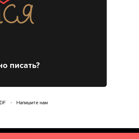
но писать?
DF
Напишите нам