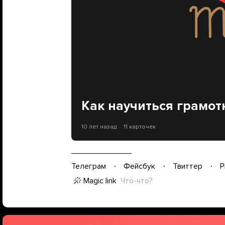
Как научиться грамот
10 лет назад
11 карточек
Телеграм
Фейсбук
Твиттер
P
Magic link
Что-что?