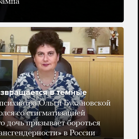
рампа
озвращается в темные
психиатра Ольги Бухановской
олся со стигматизацией
го дочь призывает бороться
ансгендерности» в России