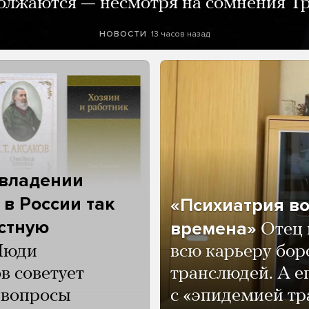
олжаются — несмотря на сомнения Т
13 часов назад
НОВОСТИ
 владении
 в России так
«Психиатрия в
астную
времена»
Отец 
Люди
всю карьеру бор
в советует
транслюдей. А е
и вопросы
с «эпидемией тр