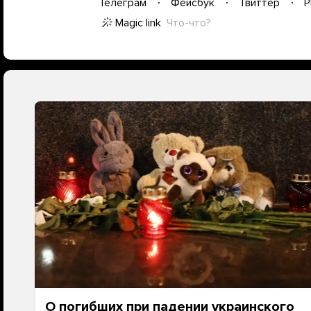
Телеграм
Фейсбук
Твиттер
P
Magic link
Что-что?
О погибших при падении украинского