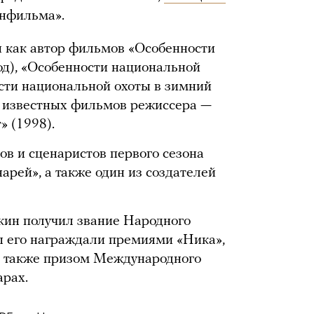
енфильма».
 как автор фильмов «Особенности
од), «Особенности национальной
сти национальной охоты в зимний
х известных фильмов режиссера —
» (1998).
ов и сценаристов первого сезона
арей», а также один из создателей
кин получил звание Народного
ды его награждали премиями «Ника»,
 а также призом Международного
арах.