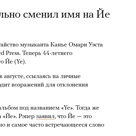
льно сменил имя на Йе
тайство музыканта Канье Омари Уэста
d Press. Теперь 44-летнего
о Йе (Ye).
в августе, ссылаясь на личные
ходит возражений для отклонения
альбом под названием «Ye». Тогда же
а «Йе». Рэпер
заявил
, что Йе — это
 но и самое часто встречающееся слово