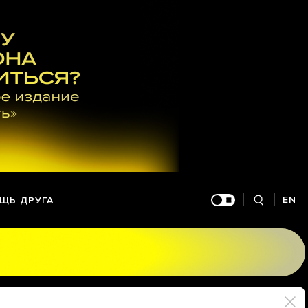
EN
ЩЬ ДРУГА