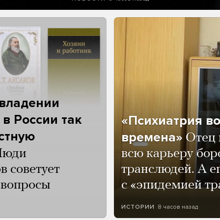
 владении
 в России так
«Психиатрия в
астную
времена»
Отец 
Люди
всю карьеру бор
в советует
транслюдей. А е
и вопросы
с «эпидемией тр
8 часов назад
ИСТОРИИ