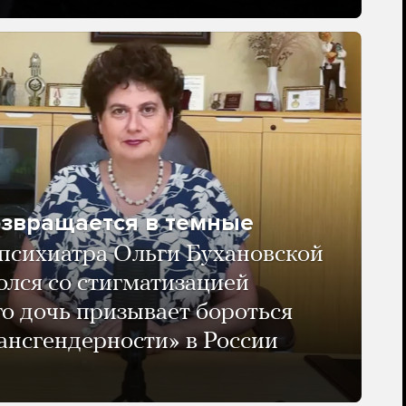
озвращается в темные
психиатра Ольги Бухановской
олся со стигматизацией
го дочь призывает бороться
ансгендерности» в России