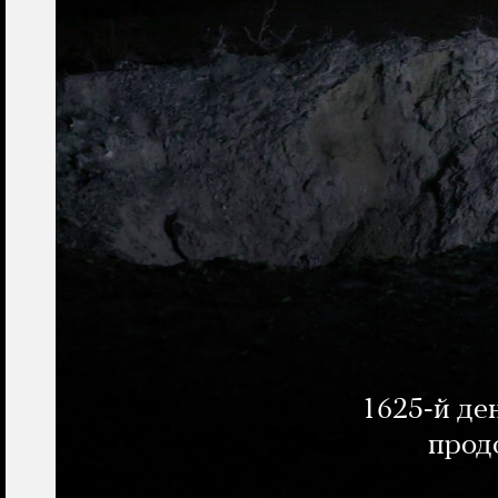
1625-й де
прод