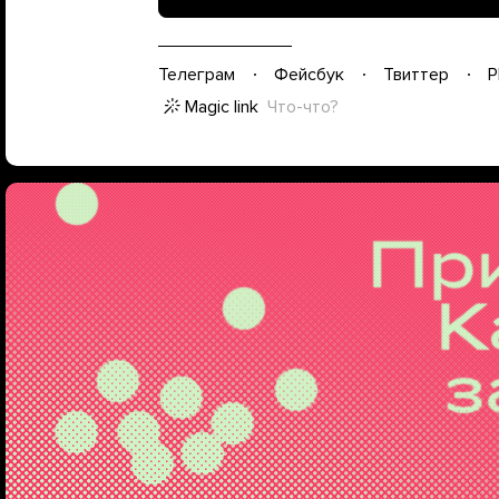
Телеграм
Фейсбук
Твиттер
P
Magic link
Что-что?