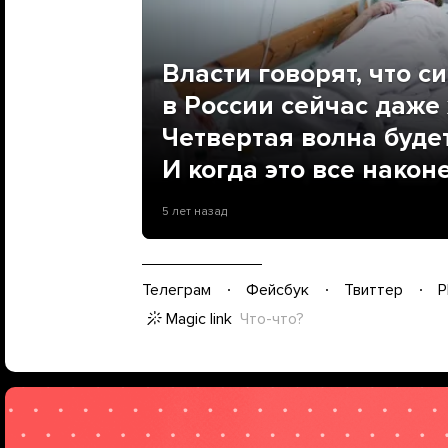
Власти говорят, что с
в России сейчас даже 
Четвертая волна буде
И когда это все након
5 лет назад
Телеграм
Фейсбук
Твиттер
P
Magic link
Что-что?