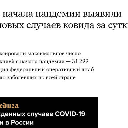
с начала пандемии выявили
овых случаев ковида за сут
иксировали максимальное число
кцией с начала пандемии — 31 299
общил федеральный оперативный штаб
ло заболевших по всей стране