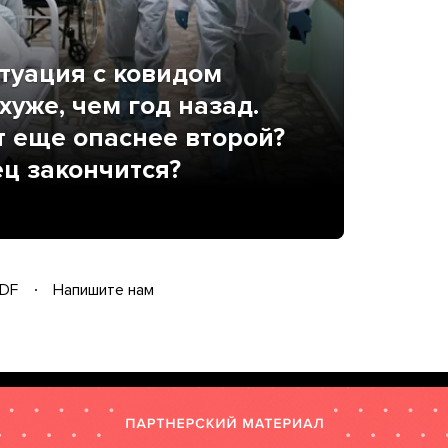
итуация с ковидом
хуже, чем год назад.
т еще опаснее второй?
ец закончится?
DF
Напишите нам