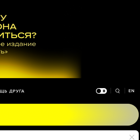
EN
ЩЬ ДРУГА