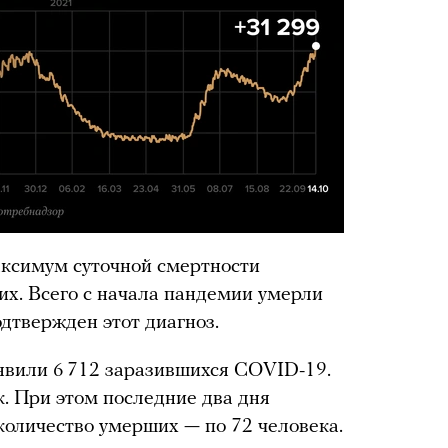
аксимум суточной смертности
их. Всего с начала пандемии умерли
одтвержден этот диагноз.
явили 6 712 заразившихся COVID-19.
к. При этом последние два дня
количество умерших — по 72 человека.