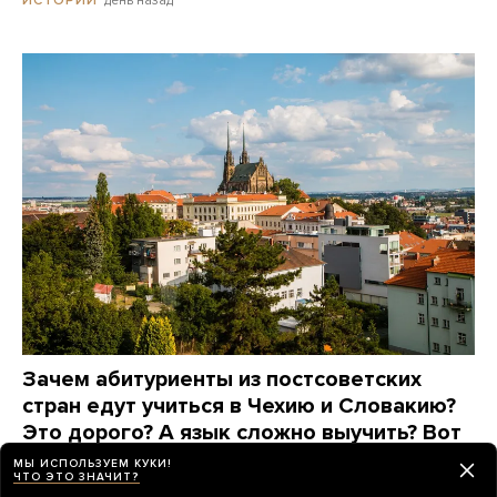
Зачем абитуриенты из постсоветских
стран едут учиться в Чехию и Словакию?
Это дорого? А язык сложно выучить? Вот
что говорят они сами
МЫ ИСПОЛЬЗУЕМ КУКИ!
ЧТО ЭТО ЗНАЧИТ?