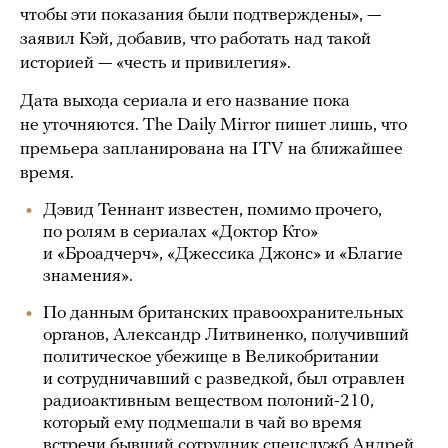
чтобы эти показания были подтверждены», —
заявил Кэй, добавив, что работать над такой
историей — «честь и привилегия».
Дата выхода сериала и его название пока
не уточняются. The Daily Mirror пишет лишь, что
премьера запланирована на ITV на ближайшее
время.
Дэвид Теннант известен, помимо прочего,
по ролям в сериалах «Доктор Кто»
и «Броадчерч», «Джессика Джонс» и «Благие
знамения».
По данным британских правоохранительных
органов, Александр Литвиненко, получивший
политическое убежище в Великобритании
и сотрудничавший с разведкой, был отравлен
радиоактивным веществом полоний-210,
который ему подмешали в чай во время
встречи бывший сотрудник спецслужб Андрей