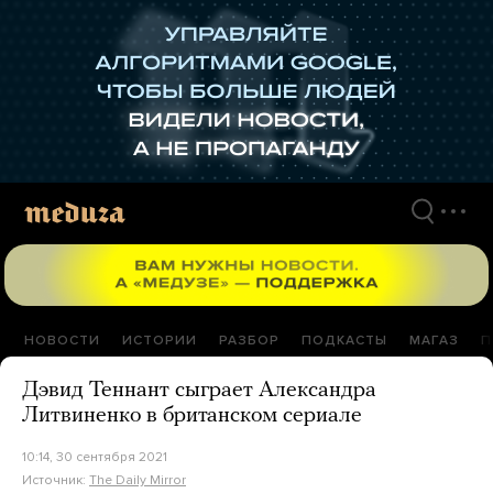
Перейти
к
материалам
НОВОСТИ
ИСТОРИИ
РАЗБОР
ПОДКАСТЫ
МАГАЗ
П
Дэвид Теннант сыграет Александра
Литвиненко в британском сериале
10:14, 30 сентября 2021
Источник:
The Daily Mirror