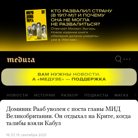
Перейти
к
материалам
НОВОСТИ
ИСТОРИИ
РАЗБОР
ПОДКАСТЫ
МАГАЗ
П
Доминик Рааб уволен с поста главы МИД
Великобритании. Он отдыхал на Крите, когда
талибы взяли Кабул
16:37, 15 сентября 2021