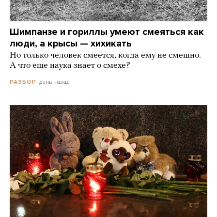
Шимпанзе и гориллы умеют смеяться как
люди, а крысы — хихикать
Но только человек смеется, когда ему не смешно.
А что еще наука знает о смехе?
день назад
РАЗБОР