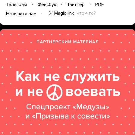
Телеграм
Фейсбук
Твиттер
PDF
Magic link
Что-что?
Напишите нам