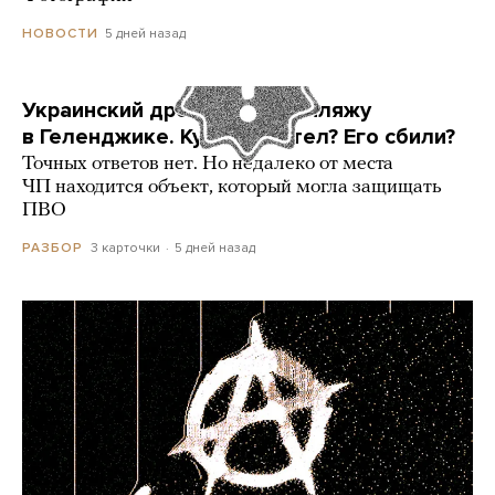
5 дней назад
НОВОСТИ
Украинский дрон попал по пляжу
в Геленджике. Куда он летел? Его сбили?
Точных ответов нет. Но недалеко от места
ЧП находится объект, который могла защищать
ПВО
3 карточки
5 дней назад
РАЗБОР