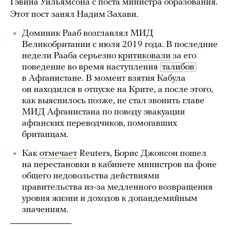
Гэвина Уильямсона с поста министра образования.
Этот пост занял Надим Захави.
Доминик Рааб возглавлял МИД
Великобритании с июля 2019 года. В последние
недели Рааба серьезно
критиковали
за его
поведение во время наступления
талибов
в Афганистане. В момент взятия Кабула
он находился в отпуске на Крите, а после этого,
как выяснилось позже, не стал звонить главе
МИД Афганистана по поводу эвакуации
афганских переводчиков, помогавших
британцам.
Как
отмечает
Reuters, Борис Джонсон пошел
на перестановки в кабинете министров на фоне
общего недовольства действиями
правительства из-за медленного возвращения
уровня жизни и доходов к допандемийным
значениям.