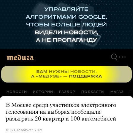
Перейти
к
материалам
НОВОСТИ
ИСТОРИИ
РАЗБОР
ПОДКАСТЫ
МАГАЗ
П
В Москве среди участников электронного
голосования на выборах пообещали
разыграть 20 квартир и 100 автомобилей
09:21, 12 августа 2021