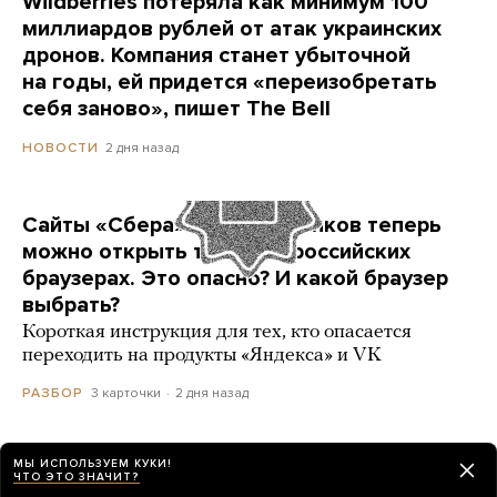
Wildberries потеряла как минимум 100
миллиардов рублей от атак украинских
дронов. Компания станет убыточной
на годы, ей придется «переизобретать
себя заново», пишет The Bell
2 дня назад
НОВОСТИ
Сайты «Сбера» и других банков теперь
можно открыть только в российских
браузерах. Это опасно? И какой браузер
выбрать?
Короткая инструкция для тех, кто опасается
переходить на продукты «Яндекса» и VK
3 карточки
2 дня назад
РАЗБОР
МЫ ИСПОЛЬЗУЕМ КУКИ!
ЧТО ЭТО ЗНАЧИТ?