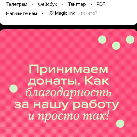
Телеграм
Фейсбук
Твиттер
PDF
Magic link
Что-что?
Напишите нам