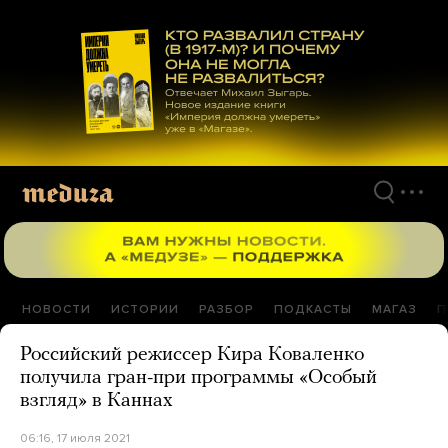
Перейти
к
материалам
НОВОСТИ
ИСТОРИИ
РАЗБОР
ПОДКАСТЫ
МАГАЗ
П
Российский режиссер Кира Коваленко
получила гран-при программы «Особый
взгляд» в Каннах
06:16, 17 июля 2021