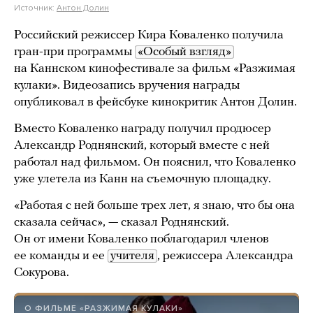
Источник:
Антон Долин
Российский режиссер Кира Коваленко получила
гран-при программы
«Особый взгляд»
на Каннском кинофестивале за фильм «Разжимая
кулаки». Видеозапись вручения награды
опубликовал в фейсбуке кинокритик Антон Долин.
Вместо Коваленко награду получил продюсер
Александр Роднянский, который вместе с ней
работал над фильмом. Он пояснил, что Коваленко
уже улетела из Канн на съемочную площадку.
«Работая с ней больше трех лет, я знаю, что бы она
сказала сейчас», — сказал Роднянский.
Он от имени Коваленко поблагодарил членов
ее команды и ее
учителя
, режиссера Александра
Сокурова.
О ФИЛЬМЕ «РАЗЖИМАЯ КУЛАКИ»