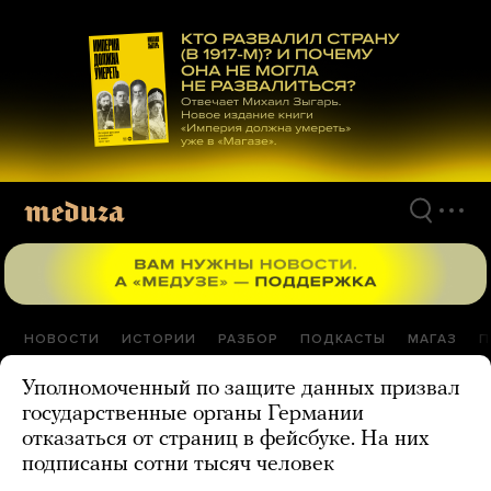
Перейти
к
материалам
НОВОСТИ
ИСТОРИИ
РАЗБОР
ПОДКАСТЫ
МАГАЗ
П
Уполномоченный по защите данных призвал
государственные органы Германии
отказаться от страниц в фейсбуке. На них
подписаны сотни тысяч человек