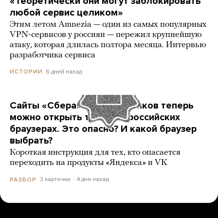
«Теоретически они могут заблокировать
любой сервис целиком»
Этим летом Amnezia — один из самых популярных
VPN-сервисов у россиян — пережил крупнейшую
атаку, которая длилась полтора месяца. Интервью
разработчика сервиса
6 дней назад
ИСТОРИИ
Сайты «Сбера» и других банков теперь
можно открыть только в российских
браузерах. Это опасно? И какой браузер
выбрать?
Короткая инструкция для тех, кто опасается
переходить на продукты «Яндекса» и VK
3 карточки
4 дня назад
РАЗБОР