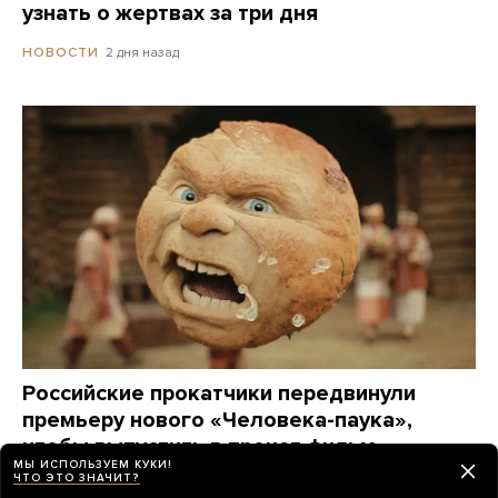
узнать о жертвах за три дня
2 дня назад
НОВОСТИ
Российские прокатчики передвинули
премьеру нового «Человека-паука»,
чтобы выпустить в прокат фильм
МЫ ИСПОЛЬЗУЕМ КУКИ!
о Колобке
ЧТО ЭТО ЗНАЧИТ?