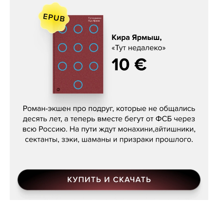
Кира Ярмыш, «Тут недалеко»