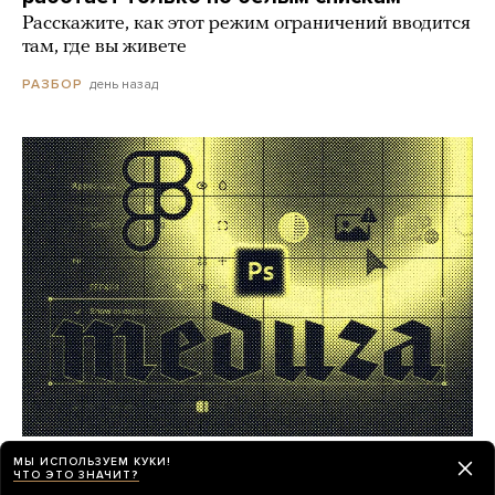
Расскажите, как этот режим ограничений вводится
там, где вы живете
день назад
РАЗБОР
Работа в «Медузе»! Мы ищем
МЫ ИСПОЛЬЗУЕМ КУКИ!
ЧТО ЭТО ЗНАЧИТ?
фоторедактора