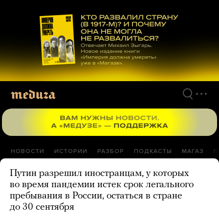
Перейти
к
материалам
НОВОСТИ
ИСТОРИИ
РАЗБОР
ПОДКАСТЫ
МАГАЗ
П
Путин разрешил иностранцам, у которых
во время пандемии истек срок легального
пребывания в России, остаться в стране
до 30 сентября