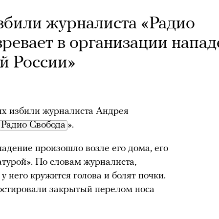
збили журналиста «Радио
зревает в организации напа
ой России»
ых избили журналиста Андрея
Радио Свобода
».
адение произошло возле его дома, его
атурой». По словам журналиста,
у него кружится голова и болят почки.
остировали закрытый перелом носа