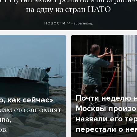
лет Путин может решиться на огранич
на одну из стран НАТО
14 часов назад
НОВОСТИ
Почти неделю н
, как сейчас»
Москвы произош
ким его запомнят
назвали его те
ва,
перестали о не
ов.