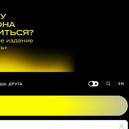
EN
ЩЬ ДРУГА