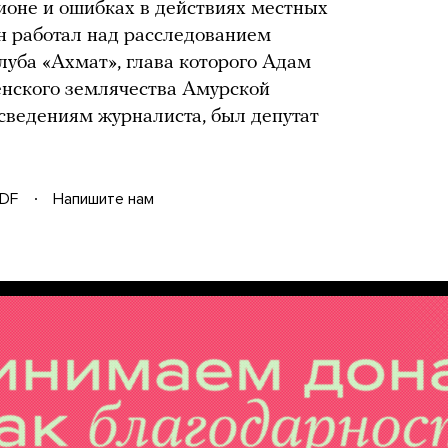
ионе и ошибках в действиях местных
он работал над расследованием
луба «Ахмат», глава которого Адам
нского землячества Амурской
 сведениям журналиста, был депутат
DF
Напишите нам