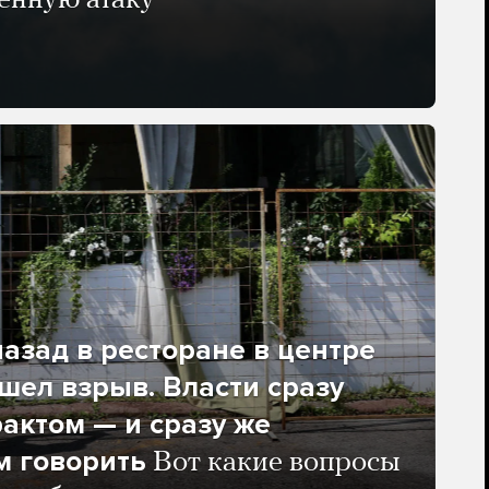
енную атаку
азад в ресторане в центре
ел взрыв. Власти сразу
рактом — и сразу же
м говорить
Вот какие вопросы