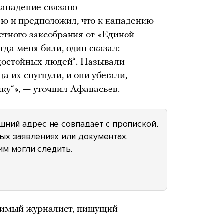
нападение связано
ью и предположил, что к нападению
стного заксобрания от «Единой
да меня били, один сказал:
достойных людей“. Называли
а их спугнули, и они убегали,
ку“», — уточнил Афанасьев.
шний адрес не совпадает с пропиской,
ых заявлениях или документах.
им могли следить.
симый журналист, пишущий