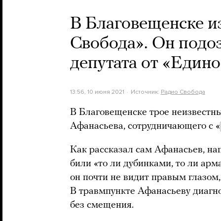
В Благовещенске и
Свобода». Он подо
депутата от «Един
13:56, 10 июня 2021
Источник:
Радио Свобода
В Благовещенске трое неизвестн
Афанасьева, сотрудничающего с «
Как рассказал сам Афанасьев, нап
били «то ли дубинками, то ли арм
он почти не видит правым глазом, 
В травмпункте Афанасьеву диагн
без смещения.