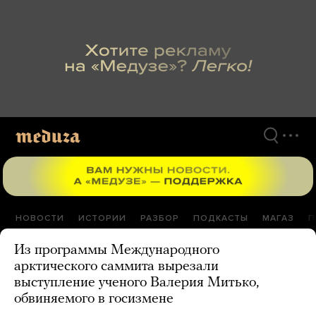
Перейти
к
материалам
НОВОСТИ
ИСТОРИИ
РАЗБОР
ПОДКАСТЫ
МАГАЗ
П
Из программы Международного
арктического саммита вырезали
выступление ученого Валерия Митько,
обвиняемого в госизмене