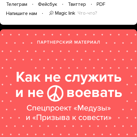
Телеграм
Фейсбук
Твиттер
PDF
Magic link
Что-что?
Напишите нам