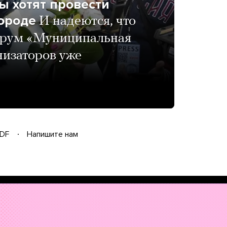
ы хотят провести
ороде
И надеются, что
форум «Муниципальная
низаторов уже
DF
Напишите нам