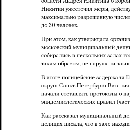
области Андрея Никитина о корон
Никитин
ужесточил
меры, действу
максимально разрешенную числен
до 30 человек.
При этом, как утверждала органи
московский муниципальный депут
собирались в нескольких залах го
таким образом, не нарушали зако
В итоге полицейские задержали Г
округа Санкт-Петербурга Виталия 
начали составлять протоколы о н
эпидемиологических правил (част
Как
рассказал
муниципальный деп
полиция писала, что в зале наход