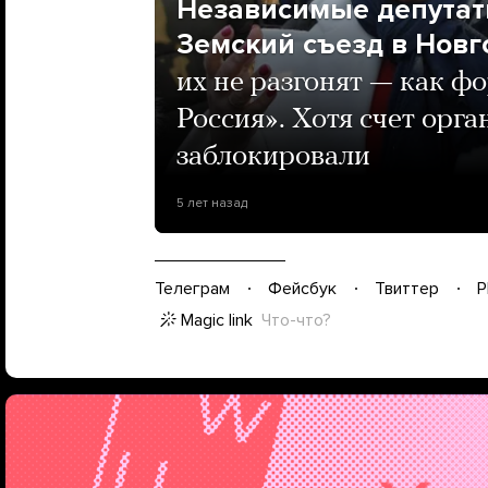
Независимые депутат
Земский съезд в Новг
их не разгонят — как 
Россия». Хотя счет орга
заблокировали
5 лет назад
Телеграм
Фейсбук
Твиттер
P
Magic link
Что-что?