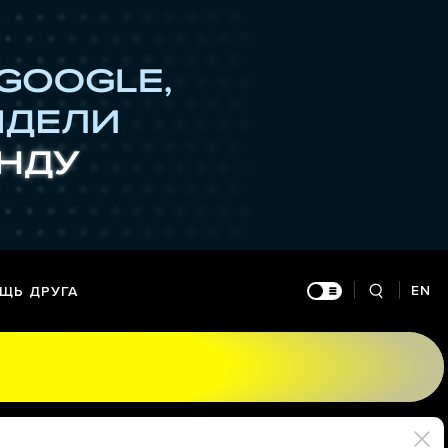
EN
ЩЬ ДРУГА