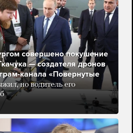
ургом совершено покушение
качука — создателя дронов
еграм-канала «Повернутые
жил, но водитель его
иб