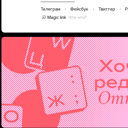
Телеграм
Фейсбук
Твиттер
P
Magic link
Что-что?