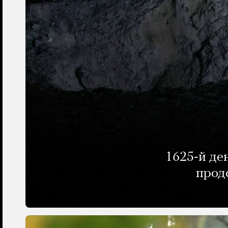
1625-й де
прод