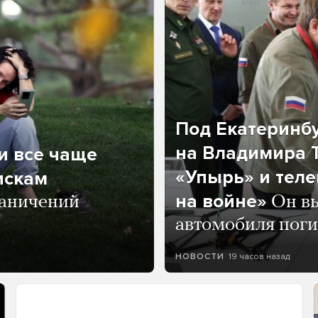
Под Екатеринб
на Владимира Т
и все чаще
«Упырь» и тел
искам
на войне»
раничений
Он вы
автомобиля пог
19 часов назад
НОВОСТИ