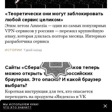
«Теоретически они могут заблокировать
любой сервис целиком»
Этим летом Amnezia — один из самых популярных
VPN-сервисов у россиян — пережил крупнейшую
атаку, которая длилась полтора месяца. Интервью
разработчика сервиса
7 дней назад
ИСТОРИИ
Сайты «Сбера» и других банков теперь
можно открыть только в российских
браузерах. Это опасно? И какой браузер
выбрать?
Короткая инструкция для тех, кто опасается
переходить на продукты «Яндекса» и VK
МЫ ИСПОЛЬЗУЕМ КУКИ!
3 карточки
5 дней назад
РАЗБОР
ЧТО ЭТО ЗНАЧИТ?