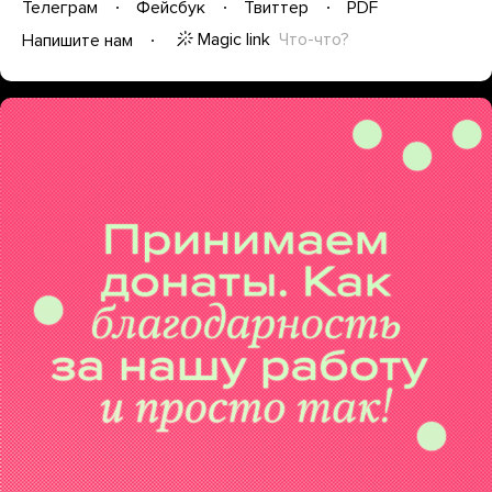
Телеграм
Фейсбук
Твиттер
PDF
Magic link
Что-что?
Напишите нам