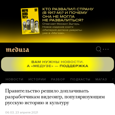
Перейти
к
материалам
НОВОСТИ
ИСТОРИИ
РАЗБОР
ПОДКАСТЫ
МАГАЗ
П
Правительство решило доплачивать
разработчикам видеоигр, популяризующим
русскую историю и культуру
06:03, 23 апреля 2021