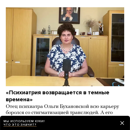
«Психиатрия возвращается в темные
времена»
Отец психиатра Ольги Бухановской всю карьеру
боролся со стигматизацией транслюдей. А его
дочь призывает бороться с «эпидемией
МЫ ИСПОЛЬЗУЕМ КУКИ!
трансгендерности» в России
ЧТО ЭТО ЗНАЧИТ?