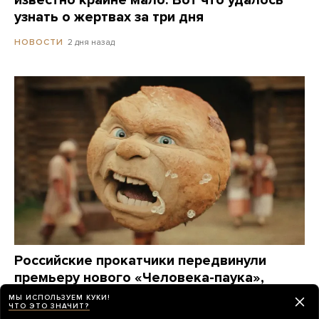
узнать о жертвах за три дня
2 дня назад
НОВОСТИ
Российские прокатчики передвинули
премьеру нового «Человека-паука»,
чтобы выпустить в прокат фильм
МЫ ИСПОЛЬЗУЕМ КУКИ!
ЧТО ЭТО ЗНАЧИТ?
о Колобке