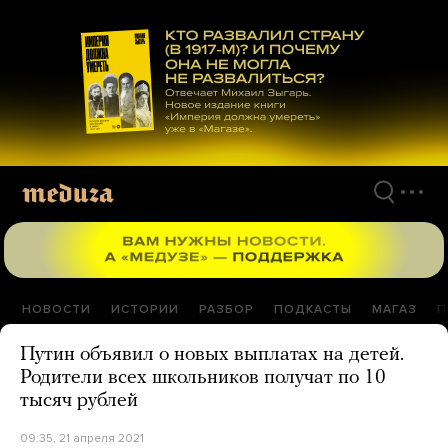
Перейти
к
материалам
НОВОСТИ
ИСТОРИИ
РАЗБОР
ПОДКАСТЫ
МАГАЗ
П
Путин объявил о новых выплатах на детей.
Родители всех школьников получат по 10
тысяч рублей
09:35, 21 апреля 2021