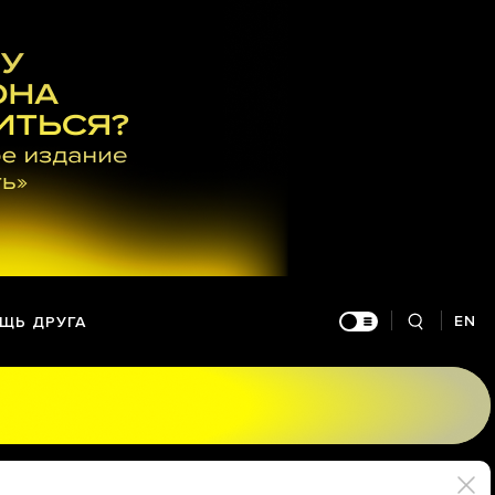
EN
ЩЬ ДРУГА