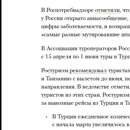
В Роспотребнадзоре
отметили
, ч
у России открыто авиасообщение,
цифры заболеваемости, и возвращ
«самые разные мутировавшие шт
В Ассоциации туроператоров Рос
с 15 апреля по 1 июня туры в Тур
Ростуризм
рекомендовал
туриста
и Танзанию с вылетом до июня, п
направления. В ведомстве отметил
туристов из этих стран. Ростуриз
за вывозные рейсы из Турции и Т
В Турции ежедневное количес
с начала марта увеличилось в 