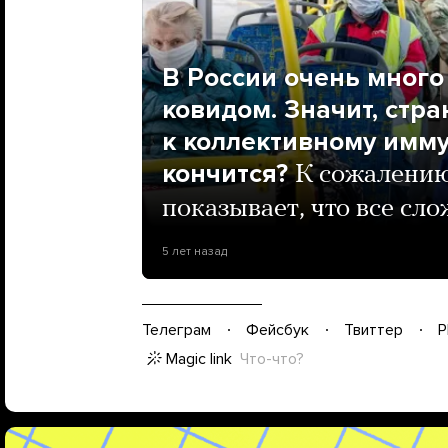
В России очень мног
ковидом. Значит, стра
к коллективному имму
кончится?
К сожалению
показывает, что все сл
5 лет назад
Телеграм
Фейсбук
Твиттер
P
Magic link
Что-что?