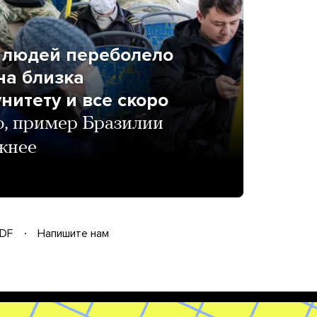
о людей переболело
на близка
нитету и все скоро
, пример Бразилии
ожнее
DF
Напишите нам