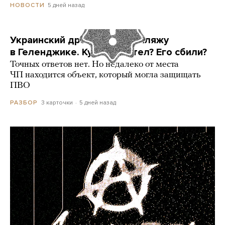
5 дней назад
НОВОСТИ
Украинский дрон попал по пляжу
в Геленджике. Куда он летел? Его сбили?
Точных ответов нет. Но недалеко от места
ЧП находится объект, который могла защищать
ПВО
3 карточки
5 дней назад
РАЗБОР