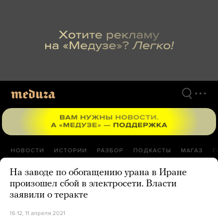
Перейти
к
материалам
НОВОСТИ
ИСТОРИИ
РАЗБОР
ПОДКАСТЫ
МАГАЗ
П
На заводе по обогащению урана в Иране
произошел сбой в электросети. Власти
заявили о теракте
16:12, 11 апреля 2021