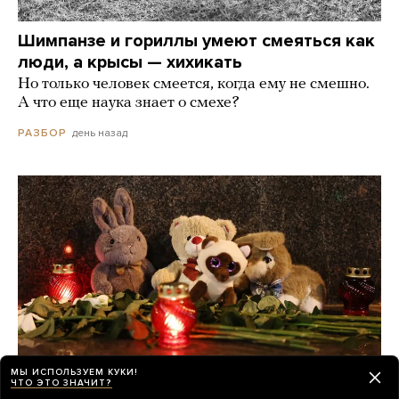
Шимпанзе и гориллы умеют смеяться как
люди, а крысы — хихикать
Но только человек смеется, когда ему не смешно.
А что еще наука знает о смехе?
день назад
РАЗБОР
МЫ ИСПОЛЬЗУЕМ КУКИ!
ЧТО ЭТО ЗНАЧИТ?