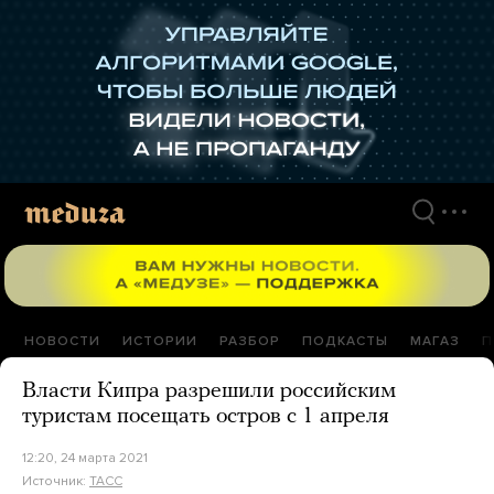
Перейти
к
материалам
НОВОСТИ
ИСТОРИИ
РАЗБОР
ПОДКАСТЫ
МАГАЗ
П
Власти Кипра разрешили российским
туристам посещать остров с 1 апреля
12:20, 24 марта 2021
Источник:
ТАСС