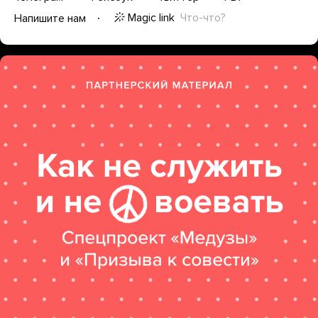
Magic link
Что-что?
Напишите нам