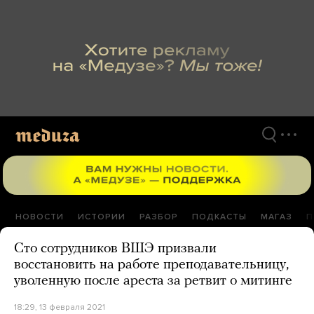
Перейти
к
материалам
НОВОСТИ
ИСТОРИИ
РАЗБОР
ПОДКАСТЫ
МАГАЗ
П
Сто сотрудников ВШЭ призвали
восстановить на работе преподавательницу,
уволенную после ареста за ретвит о митинге
18:29, 13 февраля 2021