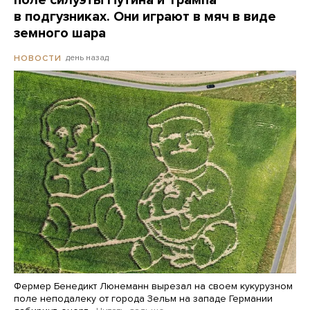
поле силуэты Путина и Трампа
в подгузниках. Они играют в мяч в виде
земного шара
день назад
НОВОСТИ
Фермер Бенедикт Люнеманн вырезал на своем кукурузном
поле неподалеку от города Зельм на западе Германии