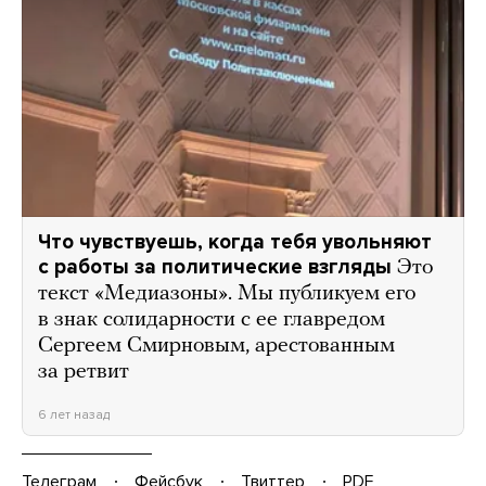
Что чувствуешь, когда тебя увольняют
с работы за политические взгляды
Это
текст «Медиазоны». Мы публикуем его
в знак солидарности с ее главредом
Сергеем Смирновым, арестованным
за ретвит
6 лет назад
Телеграм
Фейсбук
Твиттер
PDF