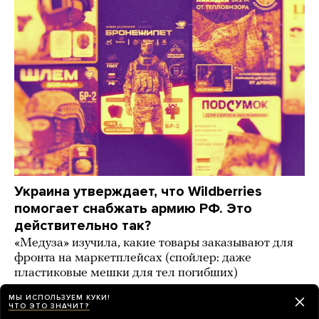
Украина утверждает, что Wildberries
помогает снабжать армию РФ. Это
действительно так?
«Медуза» изучила, какие товары заказывают для
фронта на маркетплейсах (спойлер: даже
пластиковые мешки для тел погибших)
3 дня назад
ИСТОРИИ
МЫ ИСПОЛЬЗУЕМ КУКИ!
ЧТО ЭТО ЗНАЧИТ?