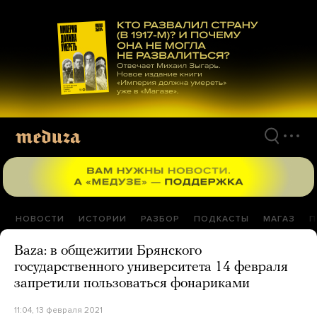
Перейти
к
материалам
НОВОСТИ
ИСТОРИИ
РАЗБОР
ПОДКАСТЫ
МАГАЗ
П
Baza: в общежитии Брянского
государственного университета 14 февраля
запретили пользоваться фонариками
11:04, 13 февраля 2021