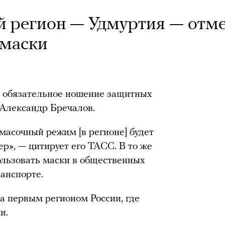
й регион — Удмуртия — отм
 маски
т обязательное ношение защитных
 Александр Бречалов.
масочный режим [в регионе] будет
р», — цитирует его ТАСС. В то же
ользовать маски в общественных
ранспорте.
ла первым регионом России, где
и.