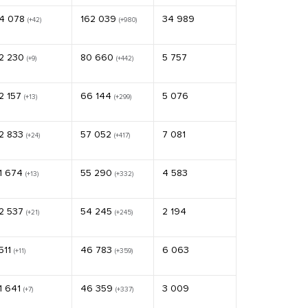
4 078
162 039
34 989
(+42)
(+980)
2 230
80 660
5 757
(+9)
(+442)
2 157
66 144
5 076
(+13)
(+299)
2 833
57 052
7 081
(+24)
(+417)
1 674
55 290
4 583
(+13)
(+332)
2 537
54 245
2 194
(+21)
(+245)
511
46 783
6 063
(+11)
(+359)
1 641
46 359
3 009
(+7)
(+337)