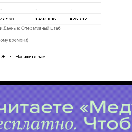
...
...
...
77 598
3 493 886
426 732
ми
.Данные:
Оперативный штаб
кому времени)
DF
Напишите нам