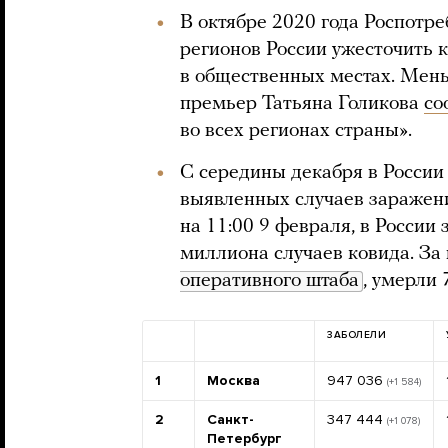
В октябре 2020 года Роспотр
регионов России ужесточить 
в общественных местах. Меньш
премьер Татьяна Голикова
со
во всех регионах страны».
С середины декабря в России
выявленных случаев заражен
на 11:00 9 февраля, в России
миллиона случаев ковида. За
оперативного штаба
, умерли 
ЗАБОЛЕЛИ
1
Москва
947 036
(+1 584)
2
Санкт-
347 444
(+1 078)
Петербург