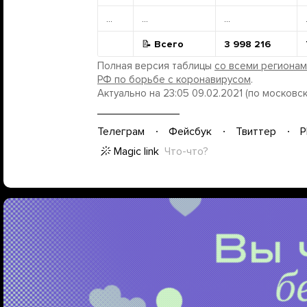
...
...
...
📝
Всего
3 998 216
Полная версия таблицы
со всеми региона
РФ по борьбе с коронавирусом
.
Актуально на 23:05 09.02.2021 (по московс
Телеграм
Фейсбук
Твиттер
P
Magic link
Что-что?