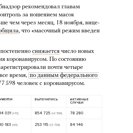
ебнадзор рекомендовал главам
контроль за ношением масок
е чем через месяц, 18 ноября, вице-
общила
, что «масочный режим введен
 постепенно
снижается
число новых
ия коронавирусом. По состоянию
 зарегистрировали почти четыре
 все время,
по данным федерального 
77 598 человек с коронавирусом.
УМЕРЛИ
ВЫЛЕЧИЛИСЬ
АКТИВНЫЕ
СЛУЧАИ
14 031
854 725
78 280
(+73)
(+3 554)
10 183
253 115
84 146
(+61)
(+3 739)