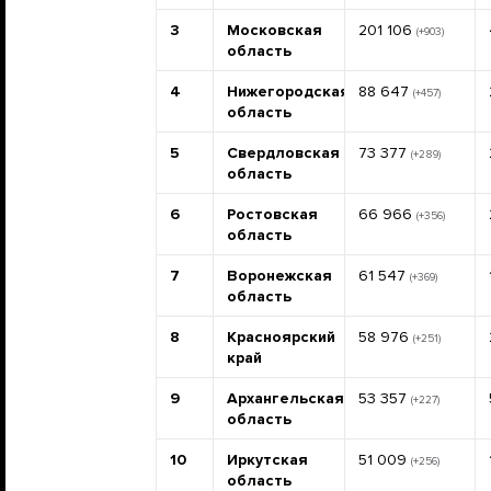
3
Московская
201 106
(+903)
область
4
Нижегородская
88 647
(+457)
область
5
Свердловская
73 377
(+289)
область
6
Ростовская
66 966
(+356)
область
7
Воронежская
61 547
(+369)
область
8
Красноярский
58 976
(+251)
край
9
Архангельская
53 357
(+227)
область
10
Иркутская
51 009
(+256)
область