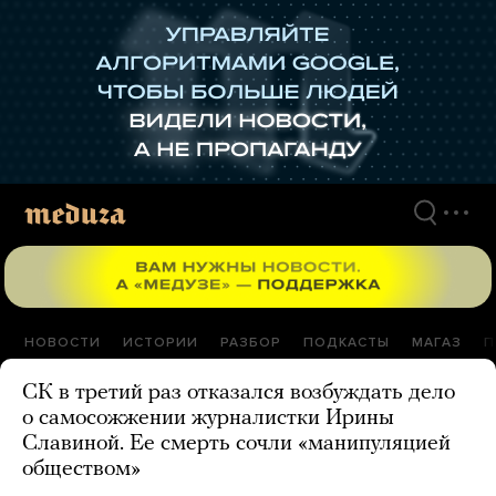
Перейти
к
материалам
НОВОСТИ
ИСТОРИИ
РАЗБОР
ПОДКАСТЫ
МАГАЗ
П
СК в третий раз отказался возбуждать дело
о самосожжении журналистки Ирины
Славиной. Ее смерть сочли «манипуляцией
обществом»