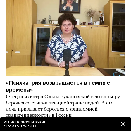
«Психиатрия возвращается в темные
времена»
Отец психиатра Ольги Бухановской всю карьеру
боролся со стигматизацией транслюдей. А его
дочь призывает бороться с «эпидемией
трансгендерности» в России
МЫ ИСПОЛЬЗУЕМ КУКИ!
2 дня назад
ИСТОРИИ
ЧТО ЭТО ЗНАЧИТ?