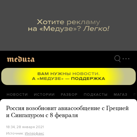
Перейти
к
материалам
НОВОСТИ
ИСТОРИИ
РАЗБОР
ПОДКАСТЫ
МАГАЗ
П
Россия возобновит авиасообщение с Грецией
и Сингапуром с 8 февраля
18:34, 28 января 2021
Источник:
Интерфакс