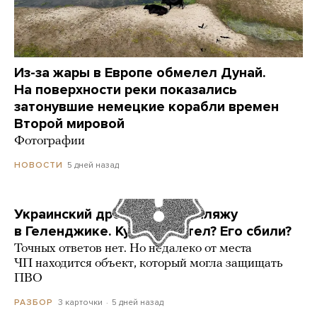
Из-за жары в Европе обмелел Дунай.
На поверхности реки показались
затонувшие немецкие корабли времен
Второй мировой
Фотографии
5 дней назад
НОВОСТИ
Украинский дрон попал по пляжу
в Геленджике. Куда он летел? Его сбили?
Точных ответов нет. Но недалеко от места
ЧП находится объект, который могла защищать
ПВО
3 карточки
5 дней назад
РАЗБОР