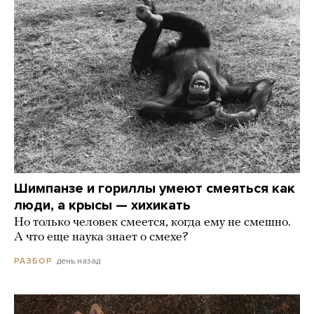
Шимпанзе и гориллы умеют смеяться как
люди, а крысы — хихикать
Но только человек смеется, когда ему не смешно.
А что еще наука знает о смехе?
день назад
РАЗБОР