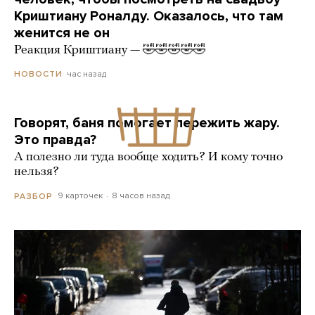
Криштиану Роналду. Оказалось, что там
женится не он
Реакция Криштиану — 🤣🤣🤣🤣🤣
час назад
НОВОСТИ
Говорят, баня помогает пережить жару.
Это правда?
А полезно ли туда вообще ходить? И кому точно
нельзя?
9 карточек
8 часов назад
РАЗБОР