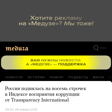
Перейти
к
материалам
НОВОСТИ
ИСТОРИИ
РАЗБОР
ПОДКАСТЫ
МАГАЗ
П
Россия поднялась на восемь строчек
в Индексе восприятия коррупции
от Transparency International
09:50, 28 января 2021