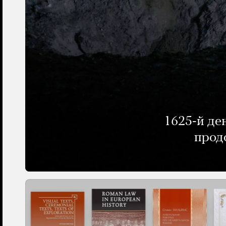
1625-й де
прод