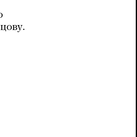
о
цову.