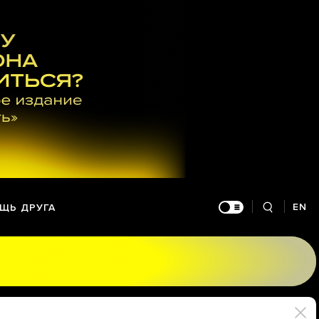
EN
ЩЬ ДРУГА