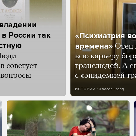
 владении
 в России так
«Психиатрия в
астную
времена»
Отец 
Люди
всю карьеру бор
в советует
транслюдей. А е
и вопросы
с «эпидемией тр
10 часов назад
ИСТОРИИ