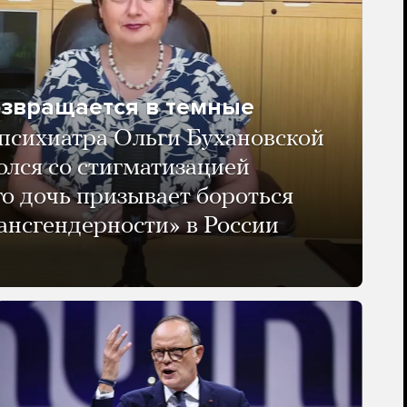
озвращается в темные
психиатра Ольги Бухановской
олся со стигматизацией
го дочь призывает бороться
ансгендерности» в России