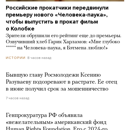
Российские прокатчики передвинули
премьеру нового «Человека-паука»,
чтобы выпустить в прокат фильм
о Колобке
Зрители обрушили его рейтинг еще до премьеры.
Озвучивший хлеб Гарик Харламов: «Мне глубоко
***** на Человека-паука, я Бэтмена люблю!»
8 часов назад
ИСТОРИИ
Бывшую главу Росмолодежи Ксению
Разуваеву подозревают в растрате. Ее отец
в июне получил срок за мошенничество
7 часов назад
Генпрокуратура РФ объявила
«нежелательным» американский фонд
Human Rights Foundation. Его с 2024-го