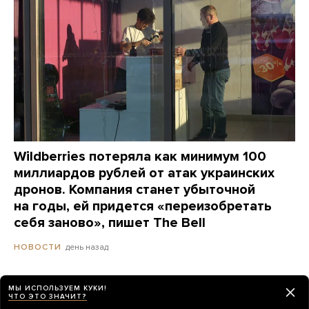
Wildberries потеряла как минимум 100
миллиардов рублей от атак украинских
дронов. Компания станет убыточной
на годы, ей придется «переизобретать
себя заново», пишет The Bell
день назад
НОВОСТИ
МЫ ИСПОЛЬЗУЕМ КУКИ!
Сайты «Сбера» и других банков теперь
ЧТО ЭТО ЗНАЧИТ?