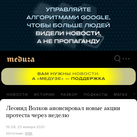
Перейти
к
материалам
НОВОСТИ
ИСТОРИИ
РАЗБОР
ПОДКАСТЫ
МАГАЗ
П
Леонид Волков анонсировал новые акции
протеста через неделю
16:08, 23 января 2021
Источник:
ФБК