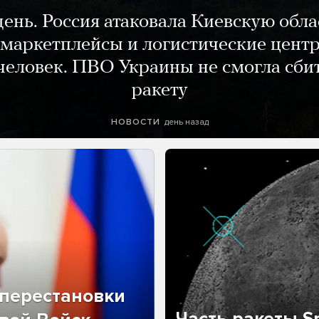
день. Россия атаковала Киевскую обла
маркетплейсы и логистические цент
человек. ПВО Украины не смогла сби
ракету
день назад
НОВОСТИ
перестановки
Часть ракеты Sp