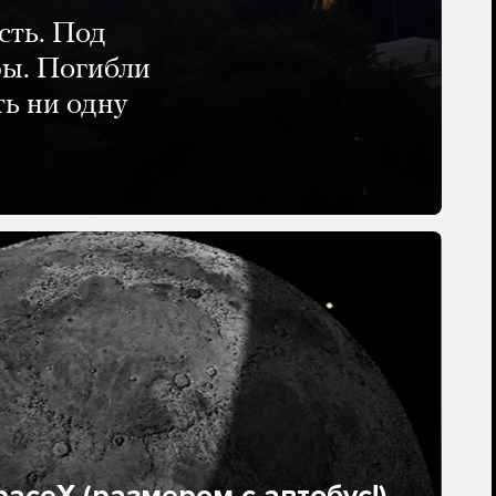
сть. Под
ры. Погибли
ть ни одну
aceX (размером с автобус!)