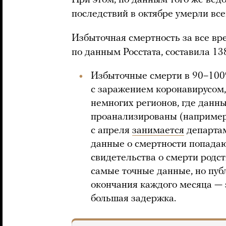
При этом, по данным того же ведо
последствий в октябре умерли все
Избыточная смертность за все вр
по данным Росстата, составила 13
Избыточные смерти в 90–100%
с заражением коронавирусом,
немногих регионов, где данн
проанализированы (например
с апреля
занимается
департам
данные о смертности попадают
свидетельства о смерти родст
самые точные данные, но пуб
окончания каждого месяца — 
большая задержка.