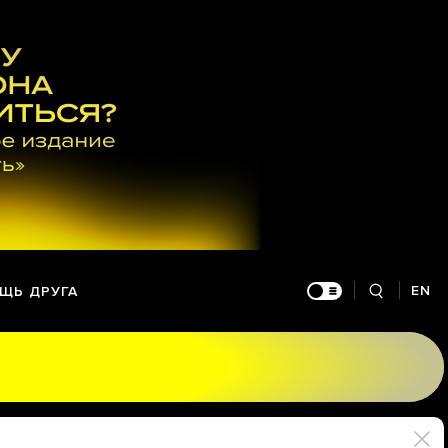
EN
ЩЬ ДРУГА