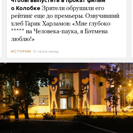
чтобы выпустить в прокат фильм
о Колобке
Зрители обрушили его
рейтинг еще до премьеры. Озвучивший
хлеб Гарик Харламов: «Мне глубоко
***** на Человека-паука, я Бэтмена
люблю!»
13 часов назад
ИСТОРИИ