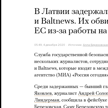
В Латвии задержал
и Baltnews. Их об
ЕС из-за работы н
05:49, 4 декабря 2020
Источник:
Алла Березовска
Служба государственной безопасн
нескольких журналистов, сотрудн
и Baltnews, которые входят в ме
агентство (МИА) «Россия сегодня»
Среди задержанных — бывший гл
Яковлев
, журналист
Андрей Соло
Линдерман
, сообщила в фейсбуке
Березовская. Саму Березовскую 