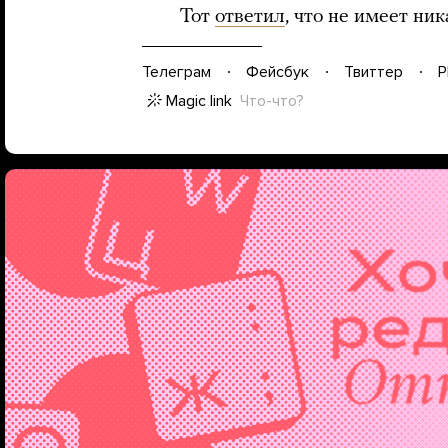
Тот
ответил
, что не имеет ни
Телеграм
Фейсбук
Твиттер
P
Magic link
Что-что?