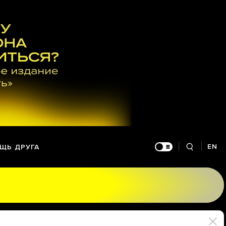
EN
ЩЬ ДРУГА