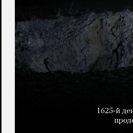
1625-й де
прод