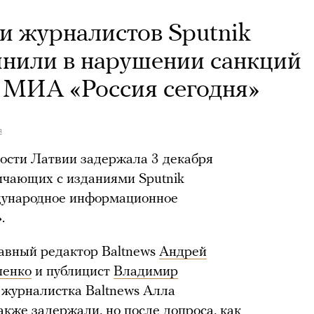
и журналистов Sputnik
винили в нарушении санкций
а МИА «Россия сегодня»
я
ости Латвии задержала 3 декабря
ичающих с изданиями Sputnik
ждународное информационное
.
авный редактор Baltnews
Андрей
пенко
и публицист
Владимир
 журналистка Baltnews Алла
также
задержали
, но после допроса, как