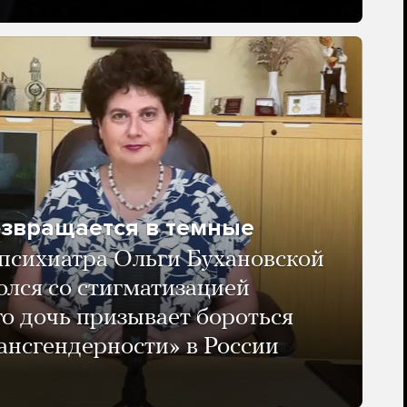
озвращается в темные
психиатра Ольги Бухановской
олся со стигматизацией
го дочь призывает бороться
ансгендерности» в России