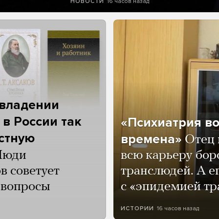
16 часов назад
НОВОСТИ
 владении
 в России так
«Психиатрия в
астную
времена»
Отец 
Люди
всю карьеру бор
в советует
транслюдей. А е
и вопросы
с «эпидемией тр
16 часов назад
ИСТОРИИ