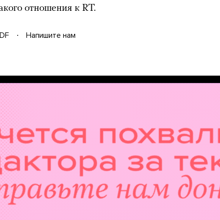
какого отношения к RT.
DF
Напишите нам