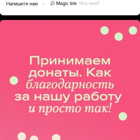
Magic link
Что-что?
Напишите нам