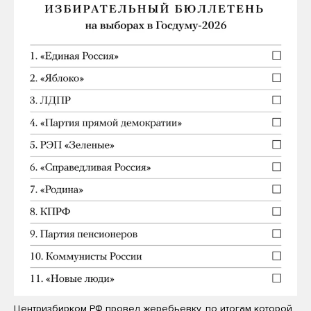
Центризбирком РФ провел жеребьевку, по итогам которой