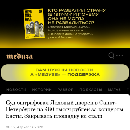
Перейти
к
материалам
НОВОСТИ
ИСТОРИИ
РАЗБОР
ПОДКАСТЫ
МАГАЗ
П
Суд оштрафовал Ледовый дворец в Санкт-
Петербурге на 480 тысяч рублей за концерты
Басты. Закрывать площадку не стали
08:52, 4 декабря 2020