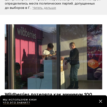
определились места политических партий, допущенных
до выборов в Г…
Читать дальше
Wildberries потеряла как минимум 100
миллиардов рублей от атак украинских
МЫ ИСПОЛЬЗУЕМ КУКИ!
ЧТО ЭТО ЗНАЧИТ?
дронов. Компания станет убыточной