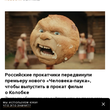
Российские прокатчики передвинули
премьеру нового «Человека-паука»,
чтобы выпустить в прокат фильм
о Колобке
Зрители обрушили его рейтинг еще до премьеры.
МЫ ИСПОЛЬЗУЕМ КУКИ!
Озвучивший хлеб Гарик Харламов: «Мне глубоко
ЧТО ЭТО ЗНАЧИТ?
***** на Человека-паука, я Бэтмена люблю!»