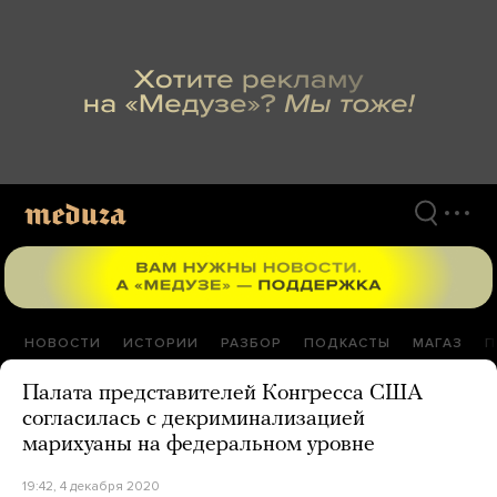
Перейти
к
материалам
НОВОСТИ
ИСТОРИИ
РАЗБОР
ПОДКАСТЫ
МАГАЗ
П
Палата представителей Конгресса США
согласилась с декриминализацией
марихуаны на федеральном уровне
19:42, 4 декабря 2020