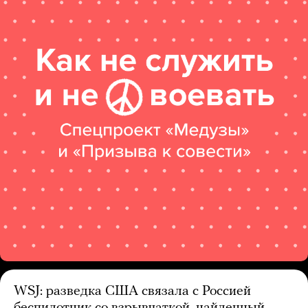
WSJ: разведка США связала с Россией