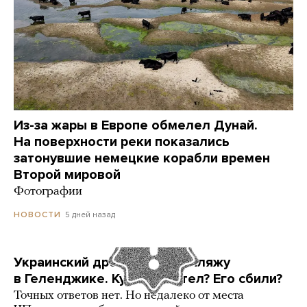
Из-за жары в Европе обмелел Дунай.
На поверхности реки показались
затонувшие немецкие корабли времен
Второй мировой
Фотографии
5 дней назад
НОВОСТИ
Украинский дрон попал по пляжу
в Геленджике. Куда он летел? Его сбили?
Точных ответов нет. Но недалеко от места