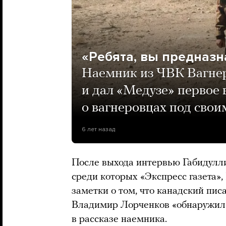
«Ребята, вы предназ
Наемник из ЧВК Вагнер
и дал «Медузе» первое 
о вагнеровцах под сво
6 лет назад
После выхода интервью Габидулл
среди которых «Экспресс газета», 
заметки о том, что канадский пис
Владимир Лорченков «обнаружил 
в рассказе наемника.