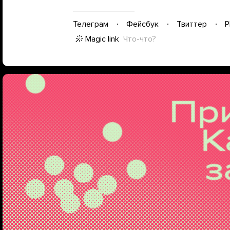
Телеграм
Фейсбук
Твиттер
P
Magic link
Что-что?