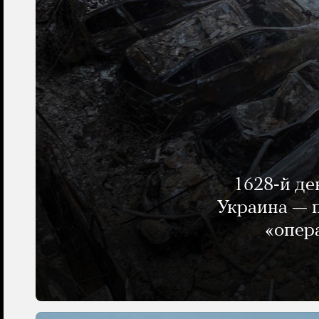
1628-й де
Украина — п
«опер