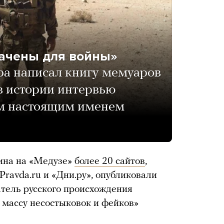
начены для войны»
а написал книгу мемуаров
в истории интервью
им настоящим именем
ина на «Медузе»
более 20 сайтов
,
Pravda.ru и «Дни.ру», опубликовали
атель русского происхождения
массу несостыковок и фейков»