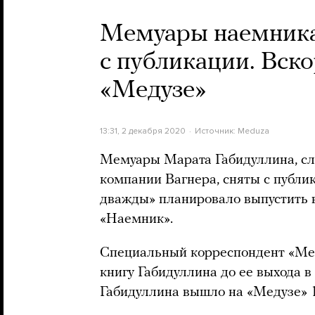
Мемуары наемника
с публикации. Вско
«Медузе»
13:31, 2 декабря 2020
Источник:
Meduza
Мемуары Марата Габидуллина, сл
компании Вагнера, сняты с публик
дважды» планировало выпустить в
«Наемник».
Специальный корреспондент «Ме
книгу Габидуллина до ее выхода в
Габидуллина вышло на «Медузе» 1