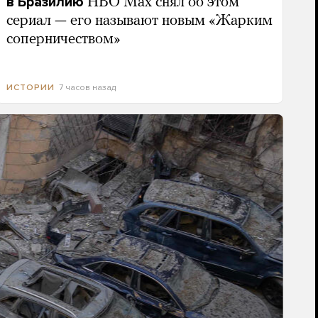
в Бразилию
HBO Max снял об этом
сериал — его называют новым «Жарким
соперничеством»
7 часов назад
ИСТОРИИ