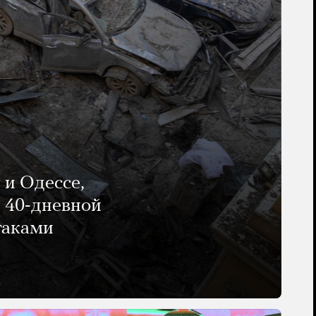
 и Одессе,
и 40-дневной
таками