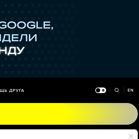
EN
ЩЬ ДРУГА