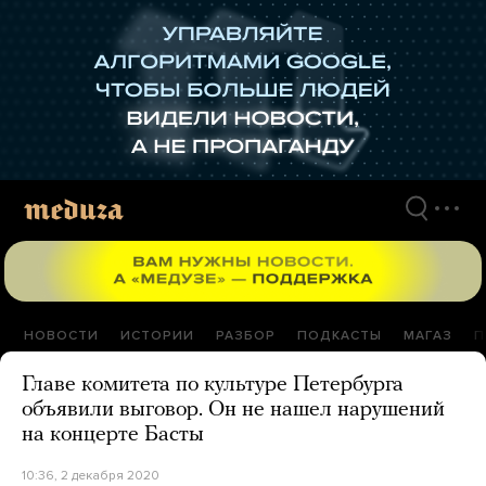
Перейти
к
материалам
НОВОСТИ
ИСТОРИИ
РАЗБОР
ПОДКАСТЫ
МАГАЗ
П
Главе комитета по культуре Петербурга
объявили выговор. Он не нашел нарушений
на концерте Басты
10:36, 2 декабря 2020