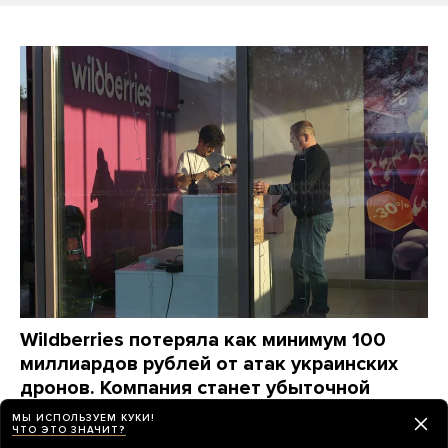
Wildberries потеряла как минимум 100
миллиардов рублей от атак украинских
дронов. Компания станет убыточной
на годы, ей придется «переизобретать
МЫ ИСПОЛЬЗУЕМ КУКИ!
ЧТО ЭТО ЗНАЧИТ?
себя заново», пишет The Bell